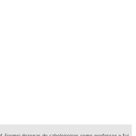
4. Formei dezenas de cabeleireiros como professor e fui