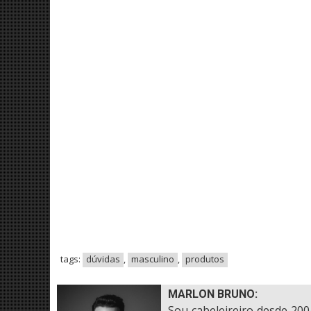
tags:
dúvidas
,
masculino
,
produtos
MARLON BRUNO:
Sou cabeleireiro desde 200