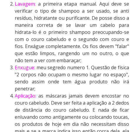
Lavagem:
a primeira etapa manual. Aqui deve se
verificar o tipo de shampoo a ser usado, se anti
resíduo, hidratante ou purificante. De posse disso a
maneira correta de se lavar um cabelo para
hidrata-lo é o primeiro shampoo preocupando-se
com o couro cabeludo e o segundo com couro e
fios. Enxágue completamente. Os fios devem "falar"
que estão limpos, rangendo um no outro, o que
não tem a ver com embaraçar;
Enxugue:
meu segredo numero 1. Questão de física
"2 corpos não ocupam o mesmo lugar no espaço",
sendo assim onde tem água produto não irá
penetrar;
Aplicação:
as máscaras jamais devem encostar no
couro cabeludo. Deve ser feita a aplicação a 2 dedos
de distância do couro cabeludo. E nada de ficar
enluvando como antigamente ou colocando toucas,
os produtos de hoje em dia não necessitam disso
mais e se a marca indica isso então corra dela, ela